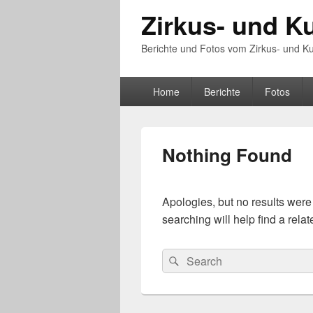
Zirkus- und K
Berichte und Fotos vom Zirkus- und Ku
Primary
Home
Berichte
Fotos
menu
Nothing Found
Apologies, but no results were
searching will help find a relat
Search
Search
for: