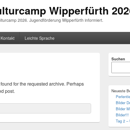
ulturcamp Wipperfürth 202
lturcamp 2026. Jugendförderung Wipperfürth informiert.
Kontakt
Leichte Sprache
Primary
Suchen
Sidebar
Widget
Area
 found for the requested archive. Perhaps
ed post.
Neueste Be
Perlenti
Bilder D
Bilder M
Bilder!!!
Tag 2 –